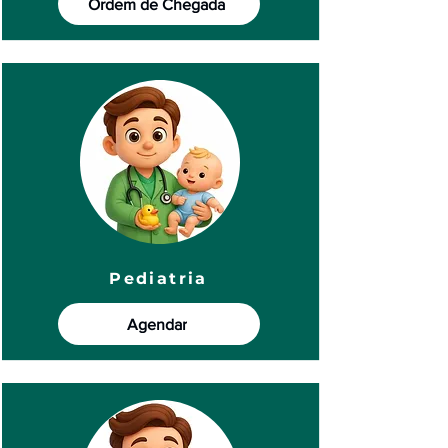
Ordem de Chegada
Pediatria
Agendar